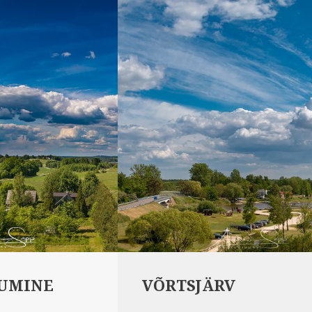
UMINE
VÕRTSJÄRV