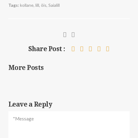
Tags:
kollane
,
lill
,
õis
,
Saialill
Share Post :
More Posts
Leave a Reply