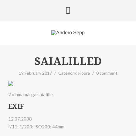
SAIALILLED
19 February 2017
/
Category:
Floora
/
0 comment
2 vihmamärga saialille.
EXIF
12.07.2008
f/11; 1/200; ISO200; 44mm