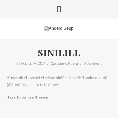
SINILILL
28 February 2017
/
Category:
Floora
/
0 comment
Kummalisel kombel ei märka sinilille just tihti. Vahest siiski
jääb mõni kaamera ette õnneks.
Tags:
lill
,
õis
,
sinilill
,
sinine