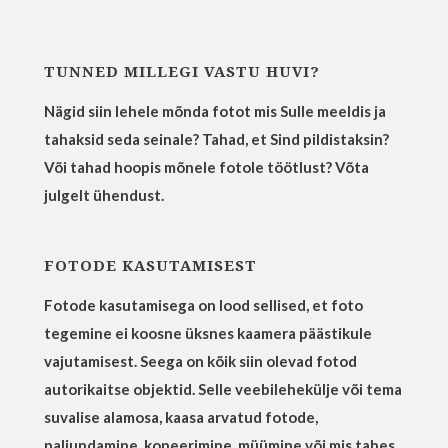
TUNNED MILLEGI VASTU HUVI?
Nägid siin lehele mõnda fotot mis Sulle meeldis ja
tahaksid seda seinale? Tahad, et Sind pildistaksin?
Või tahad hoopis mõnele fotole töötlust? Võta
julgelt ühendust.
FOTODE KASUTAMISEST
Fotode kasutamisega on lood sellised, et foto
tegemine ei koosne üksnes kaamera päästikule
vajutamisest. Seega on kõik siin olevad fotod
autorikaitse objektid. Selle veebilehekülje või tema
suvalise alamosa, kaasa arvatud fotode,
paljundamine, kopeerimine, müümine või mis tahes