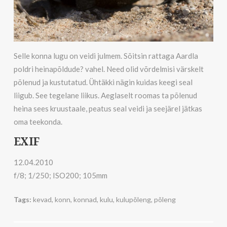
Selle konna lugu on veidi julmem. Sõitsin rattaga Aardla
poldri heinapõldude? vahel. Need olid võrdelmisi värskelt
põlenud ja kustutatud. Ühtäkki nägin kuidas keegi seal
liigub. See tegelane liikus. Aeglaselt roomas ta põlenud
heina sees kruustaale, peatus seal veidi ja seejärel jätkas
oma teekonda.
EXIF
12.04.2010
f/8; 1/250; ISO200; 105mm
Tags:
kevad
,
konn
,
konnad
,
kulu
,
kulupõleng
,
põleng