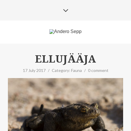
ELLUJÄÄJA
17 July 2017
/
Category:
Fauna
/
0 comment