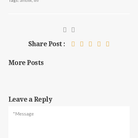
Tags:
ämblik
,
liiv
Share Post :
More Posts
Leave a Reply