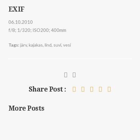
EXIF
06.10.2010
f/8; 1/320; ISO200; 400mm
Tags:
järv
,
kajakas
,
lind
,
suvi
,
vesi
Share Post :
More Posts