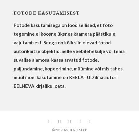
FOTODE KASUTAMISEST
Fotode kasutamisega on lood sellised, et foto
tegemine ei koosne üksnes kaamera päästikule
vajutamisest. Seega on kõik siin olevad fotod
autorikaitse objektid. Selle veebilehekülje või tema
suvalise alamosa, kaasa arvatud fotode,
paljundamine, kopeerimine, müümine või mis tahes
muul moel kasutamine on KEELATUD ilma autori
EELNEVA kirjaliku loata.
©2017 ANDERO SEPP