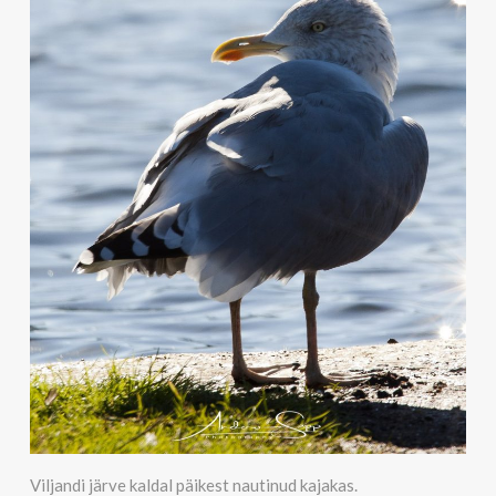
Viljandi järve kaldal päikest nautinud kajakas.