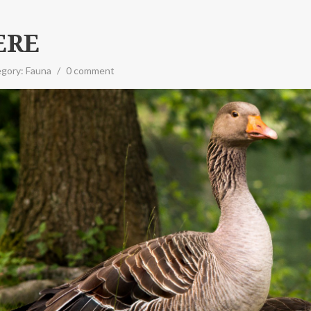
ERE
egory:
Fauna
/
0 comment