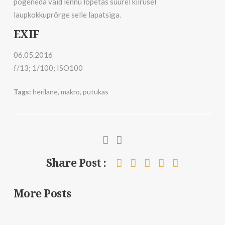
põgeneda vaid lennu lõpetas suurel kiirusel
laupkokkuprõrge selle lapatsiga.
EXIF
06.05.2016
f/13; 1/100; ISO100
Tags:
herilane
,
makro
,
putukas
Share Post :
More Posts