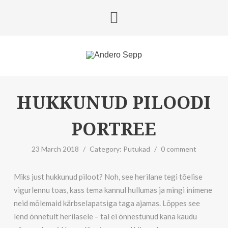
HUKKUNUD PILOODI
PORTREE
23 March 2018
/
Category:
Putukad
/
0 comment
Miks just hukkunud piloot? Noh, see herilane tegi tõelise
vigurlennu toas, kass tema kannul hullumas ja mingi inimene
neid mõlemaid kärbselapatsiga taga ajamas. Lõppes see
lend õnnetult herilasele – tal ei õnnestunud kana kaudu