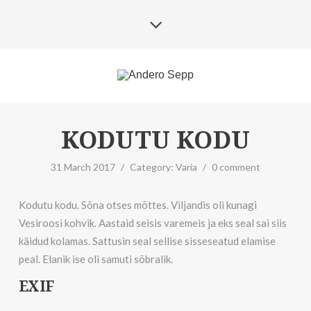
KODUTU KODU
31 March 2017
/
Category:
Varia
/
0 comment
Kodutu kodu. Sõna otses mõttes. Viljandis oli kunagi
Vesiroosi kohvik. Aastaid seisis varemeis ja eks seal sai siis
käidud kolamas. Sattusin seal sellise sisseseatud elamise
peal. Elanik ise oli samuti sõbralik.
EXIF