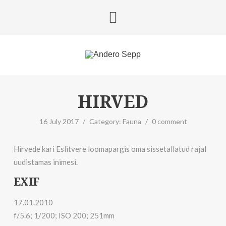
HIRVED
16 July 2017
/
Category:
Fauna
/
0 comment
Hirvede kari Eslitvere loomapargis oma sissetallatud rajal
uudistamas inimesi.
EXIF
17.01.2010
f/5.6; 1/200; ISO 200; 251mm