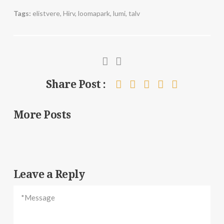
Tags:
elistvere
,
Hirv
,
loomapark
,
lumi
,
talv
Share Post :
More Posts
Leave a Reply