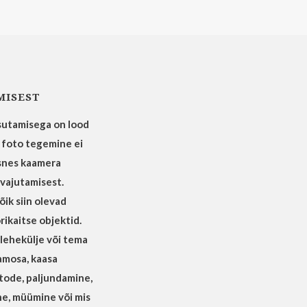
MISEST
utamisega on lood
t foto tegemine ei
snes kaamera
 vajutamisest.
ik siin olevad
rikaitse objektid.
ilehekülje või tema
lamosa, kaasa
tode, paljundamine,
e, müümine või mis