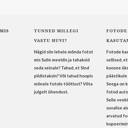
MIS
TUNNED MILLEGI
FOTODE
VASTU HUVI?
KASUTA
Nägid siin lehele mõnda fotot
Fotode kas
mis Sulle meeldis ja tahaksid
sellised, e
seda seinale? Tahad, et Sind
koosne ük
pildistaksin? Või tahad hoopis
päästikule
mõnele fotole töötlust? Võta
Seega on kõ
julgelt ühendust.
fotod auto
Selle veeb
suvalise a
arvatud fo
kopeerimin