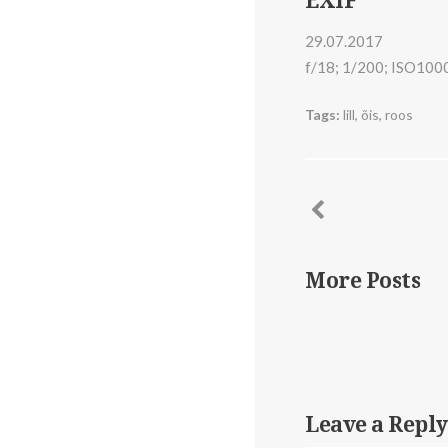
EXIF
29.07.2017
f/18; 1/200; ISO100
Tags:
lill
,
õis
,
roos
More Posts
Leave a Reply