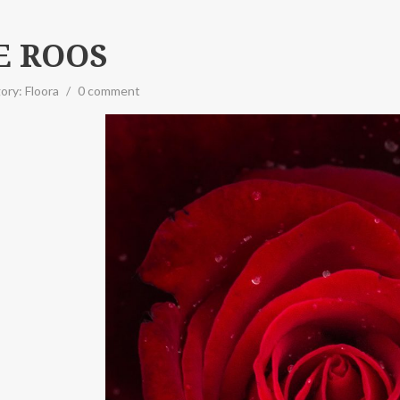
E ROOS
ory:
Floora
/
0 comment