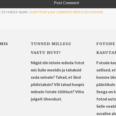
t to reduce spam.
Learn how your comment data is processed.
MIS
TUNNED MILLEGI
FOTODE
VASTU HUVI?
KASUTA
Nägid siin lehele mõnda fotot
Fotode kas
mis Sulle meeldis ja tahaksid
sellised, e
seda seinale? Tahad, et Sind
koosne ük
pildistaksin? Või tahad hoopis
päästikule
mõnele fotole töötlust? Võta
Seega on kõ
julgelt ühendust.
fotod auto
Selle veeb
suvalise a