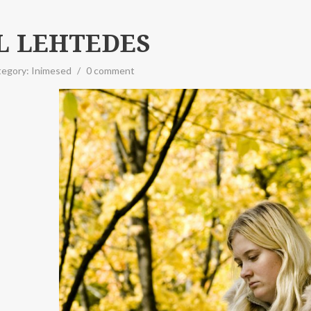
L LEHTEDES
tegory:
Inimesed
/
0 comment