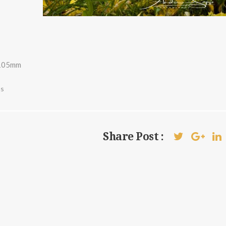
 105mm
as
Share Post :