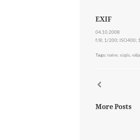
EXIF
04.10.2008
f/8; 1/200; ISO400;
Tags:
naine
,
sügis
,
välj
More Posts