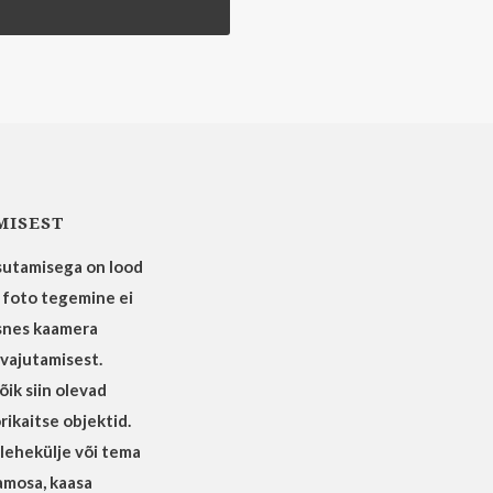
MISEST
utamisega on lood
t foto tegemine ei
snes kaamera
 vajutamisest.
ik siin olevad
rikaitse objektid.
ilehekülje või tema
lamosa, kaasa